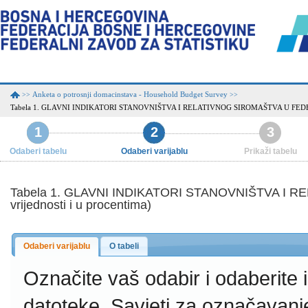
Anketa o potrosnji domacinstava - Household Budget Survey
>>
>>
Tabela 1. GLAVNI INDIKATORI STANOVNIŠTVA I RELATIVNOG SIROMAŠTVA U FEDERACIJI
1
2
3
Odaberi tabelu
Odaberi varijablu
Prikaži tabelu
Tabela 1. GLAVNI INDIKATORI STANOVNIŠTVA I R
vrijednosti i u procentima)
Odaberi varijablu
O tabeli
Označite vaš odabir i odaberite
datoteke.
Savjeti za označavanj