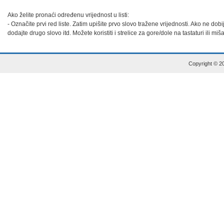
Ako želite pronaći određenu vrijednost u listi:

- Označite prvi red liste. Zatim upišite prvo slovo tražene vrijednosti. Ako ne dob
dodajte drugo slovo itd. Možete koristiti i strelice za gore/dole na tastaturi ili miš
Copyright © 20