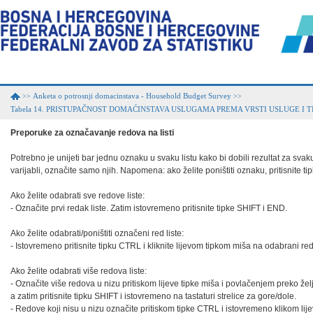
Anketa o potrosnji domacinstava - Household Budget Survey
>>
>>
Tabela 14. PRISTUPAČNOST DOMAĆINSTAVA USLUGAMA PREMA VRSTI USLUGE I TIPU N
Preporuke za označavanje redova na listi
Potrebno je unijeti bar jednu oznaku u svaku listu kako bi dobili rezultat za svaku 
varijabli, označite samo njih. Napomena: ako želite poništiti oznaku, pritisnite t
Ako želite odabrati sve redove liste:

- Označite prvi redak liste. Zatim istovremeno pritisnite tipke SHIFT i END.

Ako želite odabrati/poništiti označeni red liste:

- Istovremeno pritisnite tipku CTRL i kliknite lijevom tipkom miša na odabrani red.
Ako želite odabrati više redova liste:

- Označite više redova u nizu pritiskom lijeve tipke miša i povlačenjem preko željen
a zatim pritisnite tipku SHIFT i istovremeno na tastaturi strelice za gore/dole.

- Redove koji nisu u nizu označite pritiskom tipke CTRL i istovremeno klikom lije