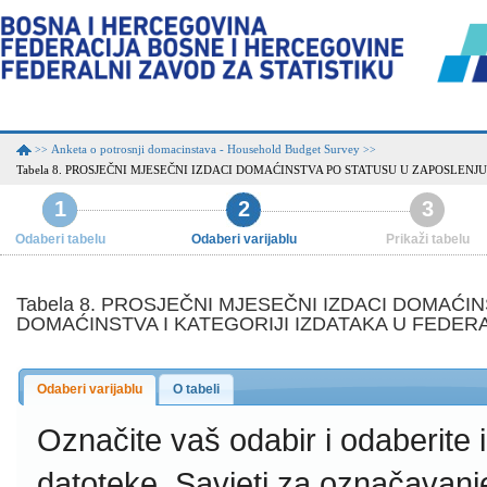
Anketa o potrosnji domacinstava - Household Budget Survey
>>
>>
Tabela 8. PROSJEČNI MJESEČNI IZDACI DOMAĆINSTVA PO STATUSU U ZAPOSLENJU 
1
2
3
Odaberi tabelu
Odaberi varijablu
Prikaži tabelu
Tabela 8. PROSJEČNI MJESEČNI IZDACI DOMAĆ
DOMAĆINSTVA I KATEGORIJI IZDATAKA U FEDERACIJI
Odaberi varijablu
O tabeli
Označite vaš odabir i odaberite
datoteke.
Savjeti za označavanj