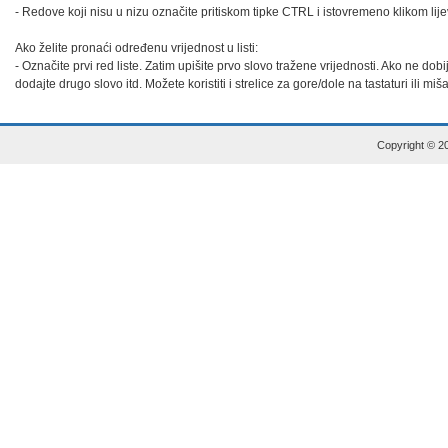
- Redove koji nisu u nizu označite pritiskom tipke CTRL i istovremeno klikom lije
Ako želite pronaći određenu vrijednost u listi:

- Označite prvi red liste. Zatim upišite prvo slovo tražene vrijednosti. Ako ne dob
dodajte drugo slovo itd. Možete koristiti i strelice za gore/dole na tastaturi ili miš
Copyright © 20