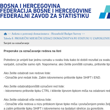
Anketa o potrosnji domacinstava - Household Budget Survey
>>
>>
Tabela 8. PROSJEČNI MJESEČNI IZDACI DOMAĆINSTVA PO STATUSU U ZAPOSLENJU 
Savjeti za označavanje
Preporuke za označavanje redova na listi
Potrebno je unijeti bar jednu oznaku u svaku listu kako bi dobili rezultat za svaku 
varijabli, označite samo njih. Napomena: ako želite poništiti oznaku, pritisnite t
Ako želite odabrati sve redove liste:

- Označite prvi redak liste. Zatim istovremeno pritisnite tipke SHIFT i END.

Ako želite odabrati/poništiti označeni red liste:

- Istovremeno pritisnite tipku CTRL i kliknite lijevom tipkom miša na odabrani red.
Ako želite odabrati više redova liste:

- Označite više redova u nizu pritiskom lijeve tipke miša i povlačenjem preko željen
a zatim pritisnite tipku SHIFT i istovremeno na tastaturi strelice za gore/dole.
