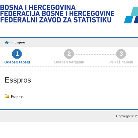
Esspros
>>
1
2
3
Odaberi tabelu
Odaberi varijablu
Prikaži tabelu
Esspros
Esspros
Copyright © 20