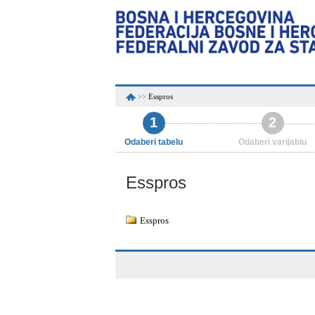
Esspros
>>
1
2
Odaberi tabelu
Odaberi varijablu
Esspros
Esspros