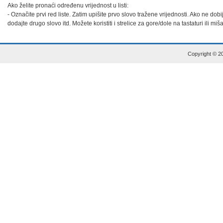
Ako želite pronaći određenu vrijednost u listi:

- Označite prvi red liste. Zatim upišite prvo slovo tražene vrijednosti. Ako ne dob
dodajte drugo slovo itd. Možete koristiti i strelice za gore/dole na tastaturi ili miš
Copyright © 20