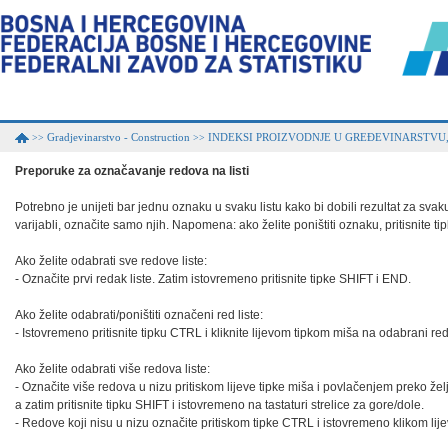
Gradjevinarstvo - Construction
INDEKSI PROIZVODNJE U GREĐEVINARSTVU,
>>
>>
Preporuke za označavanje redova na listi
Potrebno je unijeti bar jednu oznaku u svaku listu kako bi dobili rezultat za svaku 
varijabli, označite samo njih. Napomena: ako želite poništiti oznaku, pritisnite t
Ako želite odabrati sve redove liste:

- Označite prvi redak liste. Zatim istovremeno pritisnite tipke SHIFT i END.

Ako želite odabrati/poništiti označeni red liste:

- Istovremeno pritisnite tipku CTRL i kliknite lijevom tipkom miša na odabrani red.
Ako želite odabrati više redova liste:

- Označite više redova u nizu pritiskom lijeve tipke miša i povlačenjem preko željen
a zatim pritisnite tipku SHIFT i istovremeno na tastaturi strelice za gore/dole.

- Redove koji nisu u nizu označite pritiskom tipke CTRL i istovremeno klikom lije