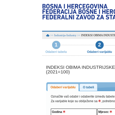
Industrija-Industry
INDEKSI OBIMA INDUSTR
>>
>>
1
2
Odaberi tabelu
Odaberi varijablu
INDEKSI OBIMA INDUSTRIJSKE
(2021=100)
Odaberi varijablu
O tabeli
Označite vaš odabir i odaberite između tabele
Za varijable koje su obilježene sa
, potrebno
Godina
Mjesec