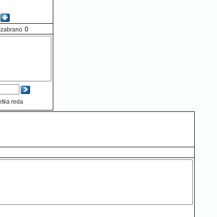
Izabrano
etka reda