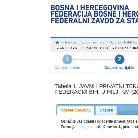
Nacionalni zdravstveni racuni -National Health Ac
>>
Tabela 1. JAVNI I PRIVATNI TEKUĆI IZDACI ZA Z
1
2
Odaberi tabelu
Odaberi varijablu
Tabela 1. JAVNI I PRIVATNI
FEDERACIJI BIH, U HILJ. KM (2
Odaberi varijablu
O tabeli
Označite vaš odabir i odaberite između tabele
Za varijable koje su obilježene sa
, potrebno