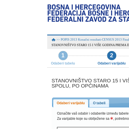
POPIS 2013 Konačni rezultati-CENSUS 2013 Final
>>
STANOVNIŠTVO STARO 15 I VIŠE GODINA PREMA D
1
2
Odaberi tabelu
Odaberi varijablu
STANOVNIŠTVO STARO 15 I VI
SPOLU, PO OPĆINAMA
Odaberi varijablu
O tabeli
Označite vaš odabir i odaberite između tabele
Za varijable koje su obilježene sa
, potrebno