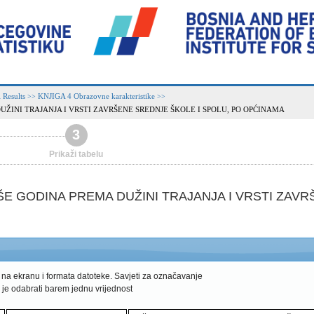
 Results
KNJIGA 4 Obrazovne karakteristike
>>
>>
UŽINI TRAJANJA I VRSTI ZAVRŠENE SREDNJE ŠKOLE I SPOLU, PO OPĆINAMA
3
Prikaži tabelu
ŠE GODINA PREMA DUŽINI TRAJANJA I VRSTI ZAV
 na ekranu i formata datoteke.
Savjeti za označavanje
 je odabrati barem jednu vrijednost