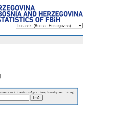
g
sumarstvo i ribarstvo - Agriculture, forestry and fishing: