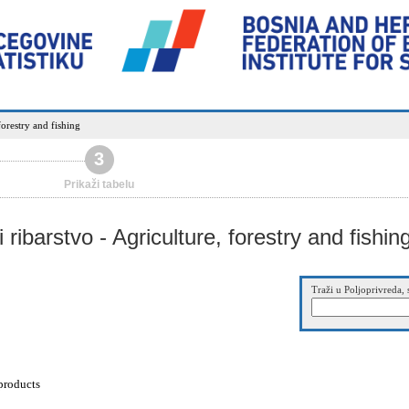
forestry and fishing
3
Prikaži tabelu
 ribarstvo - Agriculture, forestry and fishin
Traži u Poljoprivreda, 
products