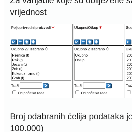
Za varijable koje su obilježene 
vrijednost
Poljoprivredni proizvodi
Ukupno/Otkup
God
Ukupno
27
Izabrano
Ukupno
2
Izabrano
Uk
Traži
Traži
Tra
Od početka reda
Od početka reda
Broj odabranih ćelija podataka j
100.000)