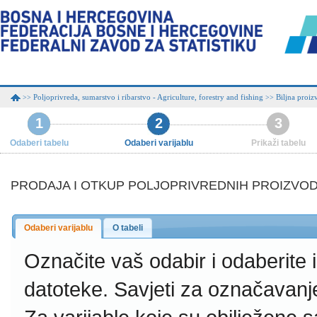
Poljoprivreda, sumarstvo i ribarstvo - Agriculture, forestry and fishing
Biljna proiz
>>
>>
1
2
3
Odaberi tabelu
Odaberi varijablu
Prikaži tabelu
PRODAJA I OTKUP POLJOPRIVREDNIH PROIZVODA
Odaberi varijablu
O tabeli
Označite vaš odabir i odaberite
datoteke.
Savjeti za označavanj