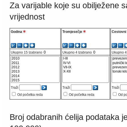
Za varijable koje su obilježene 
vrijednost
Godina
Tromjesečje
Cestovni 
Ukupno
15
Izabrano
Ukupno
4
Izabrano
Ukupno
4
Traži
Traži
Traži
Od početka reda
Od početka reda
Od po
Broj odabranih ćelija podataka j