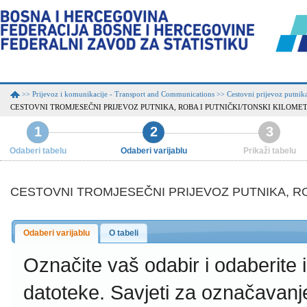
Prijevoz i komunikacije - Transport and Communications
Cestovni prijevoz putnik
>>
>>
CESTOVNI TROMJESEČNI PRIJEVOZ PUTNIKA, ROBA I PUTNIČKI/TONSKI KILOMET
1
2
3
Odaberi tabelu
Odaberi varijablu
Prikaži tabelu
CESTOVNI TROMJESEČNI PRIJEVOZ PUTNIKA, RO
Odaberi varijablu
O tabeli
Označite vaš odabir i odaberite
datoteke.
Savjeti za označavanj