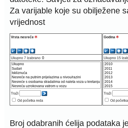
Za varijable koje su obilježene 
vrijednost
Vrsta nesreće
Godina
Ukupno
7
Izabrano
Ukupno
15
Iza
Traži
Traži
Od početka reda
Od početka
Broj odabranih ćelija podataka j