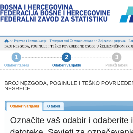
Prijevoz i komunikacije - Transport and Communications
Zeljeznicki prijevoz - Ra
>>
>>
BROJ NEZGODA, POGINULE I TEŠKO POVRIJEĐENE OSOBE U ŽELJEZNIČKOM PRI
1
2
3
Odaberi tabelu
Odaberi varijablu
Prikaži tabelu
BROJ NEZGODA, POGINULE I TEŠKO POVRIJEĐE
NESREĆE
Odaberi varijablu
O tabeli
Označite vaš odabir i odaberite
datoteke.
Savjeti za označavanj