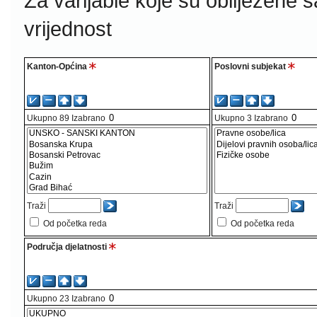
Za varijable koje su obilježene 
vrijednost
Kanton-Općina
Poslovni subjekat
Ukupno
89
Izabrano
Ukupno
3
Izabrano
Traži
Traži
Od početka reda
Od početka reda
Područja djelatnosti
Ukupno
23
Izabrano