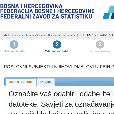
Registar poslovnih subjekata - Register of Business Entities
POSLOVNI SUBJEKTI 
>>
>>
1
2
3
Odaberi tabelu
Odaberi varijablu
Prikaži tabelu
POSLOVNI SUBJEKTI I NJIHOVI DIJELOVI U FBI
Odaberi varijablu
O tabeli
Označite vaš odabir i odaberite
datoteke.
Savjeti za označavanj