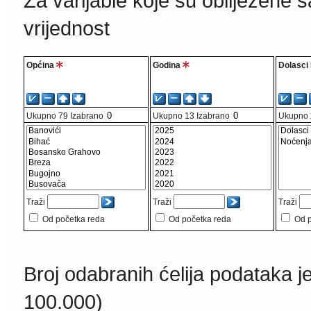
Za varijable koje su obilježene 
vrijednost
Općina
Godina
Dolasci 
Ukupno
79
Izabrano
Ukupno
13
Izabrano
Ukupno
Traži
Traži
Traži
Od početka reda
Od početka reda
Od p
Broj odabranih ćelija podataka j
100.000)