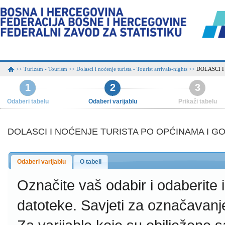
Turizam - Tourism
Dolasci i noćenje turista - Tourist arrivals-nights
DOLASCI 
>>
>>
>>
1
2
3
Odaberi tabelu
Odaberi varijablu
Prikaži tabelu
DOLASCI I NOĆENJE TURISTA PO OPĆINAMA I G
Odaberi varijablu
O tabeli
Označite vaš odabir i odaberite
datoteke.
Savjeti za označavanj