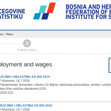
ace - Wages
3
Prikaži tabelu
mployment and wages
RUČJIMA I OBLASTIMA KD BiH 2010
7 Ažurirano: 16.7.2026
oljoprivreda, šumarstvo i ribolov, 01-Biljna i stočarska proizvodnja, lovstvo i usluž
tale lične uslužne djelatnosti (103)
 2026 (22)
DRUČJIMA I OBLASTIMA KD BiH 2010
5 Ažurirano: 16.7.2026