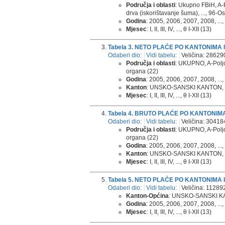
Područja i oblasti
: Ukupno FBiH, A-P
drva (iskorištavanje šuma), ..., 96-Os
Godina
: 2005, 2006, 2007, 2008, ...,
Mjesec
: I, II, III, IV, ..., θ I-XII (13)
Tabela 3. NETO PLAĆE PO KANTONIMA 
Odaberi dio:
Vidi tabelu:
Veličina: 28629
Područja i oblasti
: UKUPNO, A-Poljop
organa (22)
Godina
: 2005, 2006, 2007, 2008, ...,
Kanton
: UNSKO-SANSKI KANTON, 
Mjesec
: I, II, III, IV, ..., θ I-XII (13)
Tabela 4. BRUTO PLAĆE PO KANTONIMA
Odaberi dio:
Vidi tabelu:
Veličina: 30418
Područja i oblasti
: UKUPNO, A-Poljop
organa (22)
Godina
: 2005, 2006, 2007, 2008, ...,
Kanton
: UNSKO-SANSKI KANTON, 
Mjesec
: I, II, III, IV, ..., θ I-XII (13)
Tabela 5. NETO PLAĆE PO KANTONIMA 
Odaberi dio:
Vidi tabelu:
Veličina: 112892
Kanton-Općina
: UNSKO-SANSKI KANT
Godina
: 2005, 2006, 2007, 2008, ...,
Mjesec
: I, II, III, IV, ..., θ I-XII (13)