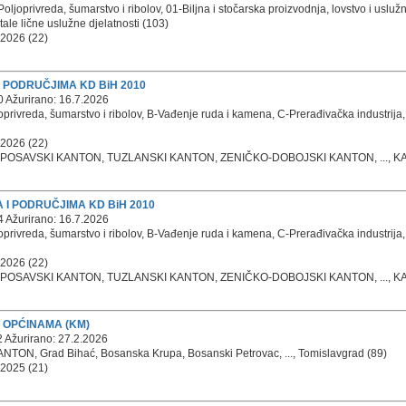
oljoprivreda, šumarstvo i ribolov, 01-Biljna i stočarska proizvodnja, lovstvo i usluž
tale lične uslužne djelatnosti (103)
 2026 (22)
I PODRUČJIMA KD BiH 2010
0 Ažurirano: 16.7.2026
rivreda, šumarstvo i ribolov, B-Vađenje ruda i kamena, C-Prerađivačka industrija, ...
 2026 (22)
POSAVSKI KANTON, TUZLANSKI KANTON, ZENIČKO-DOBOJSKI KANTON, ..., KA
 I PODRUČJIMA KD BiH 2010
4 Ažurirano: 16.7.2026
rivreda, šumarstvo i ribolov, B-Vađenje ruda i kamena, C-Prerađivačka industrija, ...
 2026 (22)
POSAVSKI KANTON, TUZLANSKI KANTON, ZENIČKO-DOBOJSKI KANTON, ..., KA
I OPĆINAMA (KM)
 Ažurirano: 27.2.2026
ON, Grad Bihać, Bosanska Krupa, Bosanski Petrovac, ..., Tomislavgrad (89)
 2025 (21)