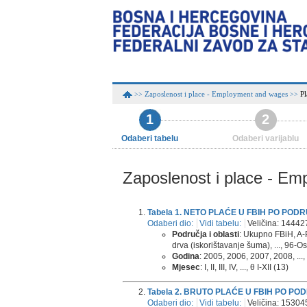
Zaposlenost i place - Employment and wages
Pl
>>
>>
1
2
Odaberi tabelu
Odaberi varijablu
Zaposlenost i place - E
Tabela 1. NETO PLAĆE U FBIH PO POD
Odaberi dio:
Vidi tabelu:
Veličina: 14442
Područja i oblasti
: Ukupno FBiH, A-P
drva (iskorištavanje šuma), ..., 96-Os
Godina
: 2005, 2006, 2007, 2008, ...,
Mjesec
: I, II, III, IV, ..., θ I-XII (13)
Tabela 2. BRUTO PLAĆE U FBIH PO PO
Odaberi dio:
Vidi tabelu:
Veličina: 15304