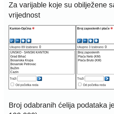
Za varijable koje su obilježene 
vrijednost
Kanton-Općina
Broj zaposlenih i plaće
Ukupno
89
Izabrano
Ukupno
3
Izabrano
Traži
Traži
Od početka reda
Od početka reda
Broj odabranih ćelija podataka j