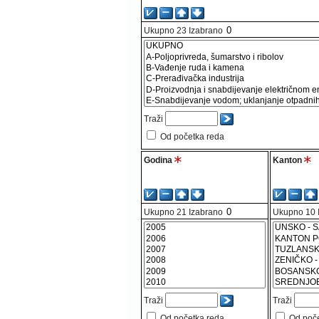
Ukupno
23
Izabrano
Traži
Od početka reda
Godina
Kanton
Ukupno
21
Izabrano
Ukupno
10
Traži
Traži
Od početka reda
Od poč