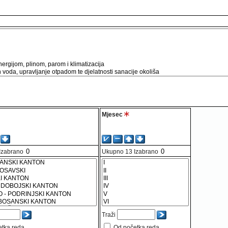
Mjesec
Izabrano
Ukupno
13
Izabrano
Traži
etka reda
Od početka reda