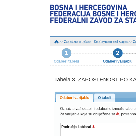
Zaposlenost i place - Employment and wages
Za
>>
>>
1
2
Odaberi tabelu
Odaberi varijablu
Tabela 3. ZAPOSLENOST PO K
Odaberi varijablu
O tabeli
Označite vaš odabir i odaberite između tabele
Za varijable koje su obilježene sa
, potrebno
Područja i oblasti