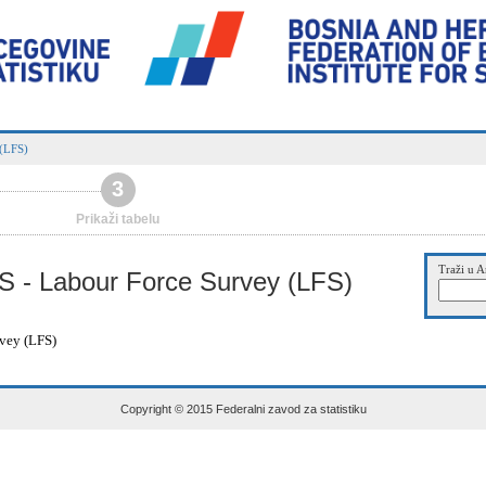
 (LFS)
3
Prikaži tabelu
Traži u A
S - Labour Force Survey (LFS)
rvey (LFS)
Copyright © 2015 Federalni zavod za statistiku