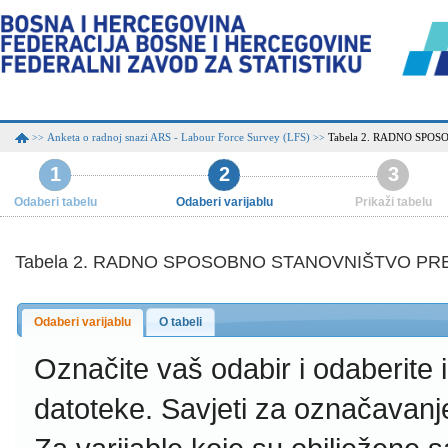
Anketa o radnoj snazi ARS - Labour Force Survey (LFS)
Tabela 2. RADNO SPO
>>
>>
1
2
3
Odaberi tabelu
Odaberi varijablu
Prikaži tabelu
Tabela 2. RADNO SPOSOBNO STANOVNIŠTVO PREM
Odaberi varijablu
O tabeli
Označite vaš odabir i odaberite
datoteke.
Savjeti za označavanj