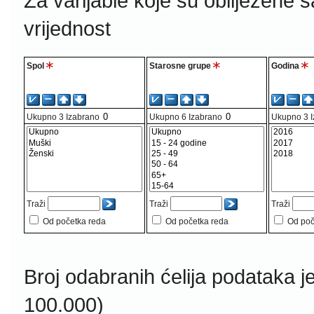
Za varijable koje su obilježene 
vrijednost
Spol
Starosne grupe
Godina
Ukupno
3
Izabrano
Ukupno
6
Izabrano
Ukupno
3
Traži
Traži
Traži
Od početka reda
Od početka reda
Od poč
Broj odabranih ćelija podataka j
100.000)