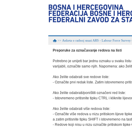
Anketa o radnoj snazi ARS - Labour Force Survey
>>
Preporuke za označavanje redova na listi
Potrebno je unijeti bar jednu oznaku u svaku listu k
varijabli, označite samo njih. Napomena: ako želite
Ako želite odabrati sve redove liste:

- Označite prvi redak liste. Zatim istovremeno priti
Ako želite odabrati/poništiti označeni red liste:

- Istovremeno pritisnite tipku CTRL i kliknite lije
Ako želite odabrati više redova liste:

- Označite više redova u nizu pritiskom lijeve tipke
a zatim pritisnite tipku SHIFT i istovremeno na tasta
- Redove koji nisu u nizu označite pritiskom tipke