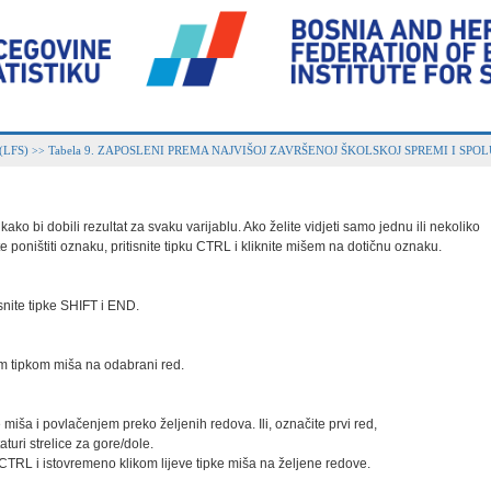
 (LFS)
Tabela 9. ZAPOSLENI PREMA NAJVIŠOJ ZAVRŠENOJ ŠKOLSKOJ SPREMI I SPOLU (
>>
ako bi dobili rezultat za svaku varijablu. Ako želite vidjeti samo jednu ili nekoliko

 poništiti oznaku, pritisnite tipku CTRL i kliknite mišem na dotičnu oznaku.

snite tipke SHIFT i END.

vom tipkom miša na odabrani red.

 miša i povlačenjem preko željenih redova. Ili, označite prvi red,

turi strelice za gore/dole.

 CTRL i istovremeno klikom lijeve tipke miša na željene redove.
