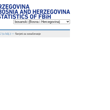
u hilj.)
Savjeti za označavanje
>>