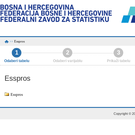
Esspros
>>
1
2
3
Odaberi tabelu
Odaberi varijablu
Prikaži tabelu
Esspros
Esspros
Copyright © 20