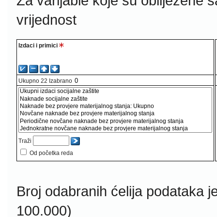
Za varijable koje su obilježene 
vrijednost
Izdaci i primici
Ukupno
22
Izabrano
Traži
Od početka reda
Broj odabranih ćelija podataka j
100.000)