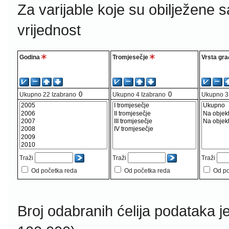
Za varijable koje su obilježene 
vrijednost
Godina
Tromjesečje
Vrsta gra
Ukupno
22
Izabrano
Ukupno
4
Izabrano
Ukupno
3
Traži
Traži
Traži
Od početka reda
Od početka reda
Od po
Broj odabranih ćelija podataka j