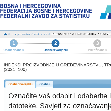
Gradjevinarstvo - Construction
INDEKSI PROIZVODNJE U GREĐEVINARSTVU, 
>>
>>
1
2
3
Odaberi tabelu
Odaberi varijablu
Prikaži tabelu
INDEKSI PROIZVODNJE U GREĐEVINARSTVU, TR
(2021=100)
Odaberi varijablu
O tabeli
Označite vaš odabir i odaberite
datoteke.
Savjeti za označavanj