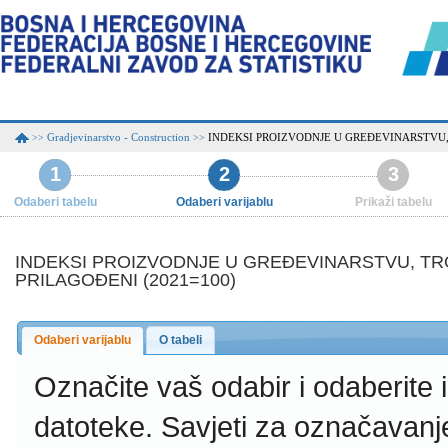
Gradjevinarstvo - Construction
INDEKSI PROIZVODNJE U GREĐEVINARSTVU,
>>
>>
1
2
3
Odaberi tabelu
Odaberi varijablu
Prikaži tabelu
INDEKSI PROIZVODNJE U GREĐEVINARSTVU, T
PRILAGOĐENI (2021=100)
Odaberi varijablu
O tabeli
Označite vaš odabir i odaberite
datoteke.
Savjeti za označavanj