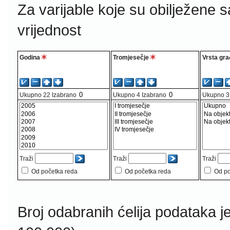
Za varijable koje su obilježene 
vrijednost
Godina
Tromjesečje
Vrsta gra
Ukupno
22
Izabrano
Ukupno
4
Izabrano
Ukupno
3
Traži
Traži
Traži
Od početka reda
Od početka reda
Od po
Broj odabranih ćelija podataka j