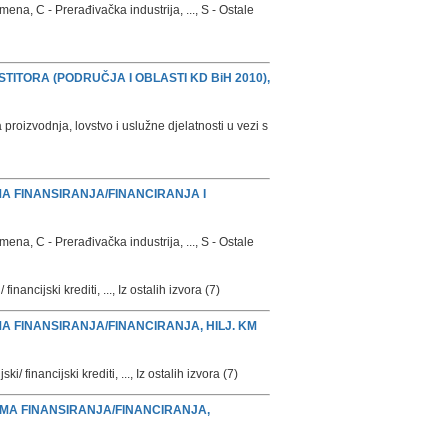
a, C - Prerađivačka industrija, ..., S - Ostale
STITORA (PODRUČJA I OBLASTI KD BiH 2010),
proizvodnja, lovstvo i uslužne djelatnosti u vezi s
IMA FINANSIRANJA/FINANCIRANJA I
a, C - Prerađivačka industrija, ..., S - Ostale
nancijski krediti, ..., Iz ostalih izvora (7)
MA FINANSIRANJA/FINANCIRANJA, HILJ. KM
/ financijski krediti, ..., Iz ostalih izvora (7)
RIMA FINANSIRANJA/FINANCIRANJA,