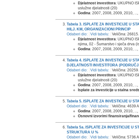
Djelatnost investitora
: UKUPNO ISPL
uslužne djelatnosti (20)
Godina
: 2007, 2008, 2009, 2010, ...,
Tabela 3. ISPLATE ZA INVESTICIJE U
HILJ. KM, ORGANIZACIONI PRINCIP
Odaberi dio:
Vidi tabelu:
Veličina: 26815 
Djelatnost investitora
: UKUPNO ISPLA
njima, 02 - Šumarstvo i sječa drva (is
Godina
: 2007, 2008, 2009, 2010, ...,
Tabela 4. ISPLATE ZA INVESTICIJE U
DJELATNOSTI INVESTITORA (PODRUČJA 
Odaberi dio:
Vidi tabelu:
Veličina: 20259 
Djelatnost investitora
: UKUPNO ISPL
uslužne djelatnosti (20)
Godina
: 2007, 2008, 2009, 2010, ...,
Isplate za investicije u stalna sred
Tabela 5. ISPLATE ZA INVESTICIJE U
Odaberi dio:
Vidi tabelu:
Veličina: 4639 A
Godina
: 2007, 2008, 2009, 2010, ...,
Osnovni izvorimi finansiranja/finan
Tabela 5a. ISPLATE ZA INVESTICIJE 
STRUKTURA U %
Odaberi dio:
Vidi tabelu:
Veličina: 5736 A