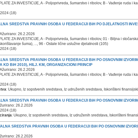
ATE ZA INVESTICIJE, A - Poljoprivreda, šumarstvo i ribolov, B - Vađenje ruda i kamen
 2024 (18)
 STALNA SREDSTVA PRAVNIH OSOBA U FEDERACIJI BiH PO DJELATNOSTI INVE
Ažurirano: 26.2.2026
TE ZA INVESTICIJE, A - Poljoprivreda, šumarstvo i ribolov, 01 - Biljna i stočarska 
korištavanje šuma), ..., 96 - Ostale lične uslužne djelatnosti (105)
 2024 (18)
 STALNA SREDSTVA PRAVNIH OSOBA U FEDERACIJI BiH PO OSNOVNIM IZVOR
KD BiH 2010), HILJ. KM, ORGANIZACIONI PRINCIP
Ažurirano: 26.2.2026
ATE ZA INVESTICIJE, A - Poljoprivreda, šumarstvo i ribolov, B - Vađenje ruda i kamen
 2024 (18)
stva
: Ukupno, Iz sopstvenih sredstava, Iz udruženih sredstava, Iskorišteni finansijski/ fi
 STALNA SREDSTVA PRAVNIH OSOBA U FEDERACIJI BiH PO OSNOVNIM IZVORI
žurirano: 26.2.2026
 2024 (18)
ciranja
: Ukupno, Iz sopstvenih sredstava, Iz udruženih sredstava, Iskorišteni finansijski
U STALNA SREDSTVA PRAVNIH OSOBA U FEDERACIJI BiH PO OSNOVNIM IZVO
žurirano: 26.2.2026