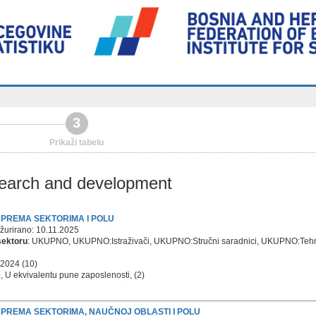
3
Prikaži tabelu
esearch and development
R PREMA SEKTORIMA I POLU
žurirano: 10.11.2025
sektoru
: UKUPNO, UKUPNO:Istraživači, UKUPNO:Stručni saradnici, UKUPNO:Tehni
 2024 (10)
, U ekvivalentu pune zaposlenosti, (2)
IR PREMA SEKTORIMA, NAUČNOJ OBLASTI I POLU