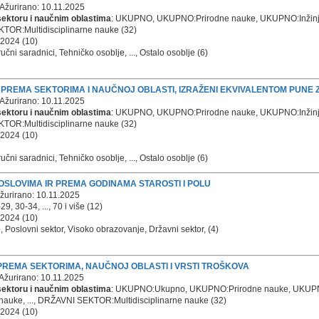
Ažurirano: 10.11.2025
ektoru i naučnim oblastima
: UKUPNO, UKUPNO:Prirodne nauke, UKUPNO:Inžinjer
KTOR:Multidisciplinarne nauke (32)
 2024 (10)
ručni saradnici, Tehničko osoblje, ..., Ostalo osoblje (6)
IR PREMA SEKTORIMA I NAUČNOJ OBLASTI, IZRAŽENI EKVIVALENTOM PUNE
Ažurirano: 10.11.2025
ektoru i naučnim oblastima
: UKUPNO, UKUPNO:Prirodne nauke, UKUPNO:Inžinjer
KTOR:Multidisciplinarne nauke (32)
 2024 (10)
ručni saradnici, Tehničko osoblje, ..., Ostalo osoblje (6)
 POSLOVIMA IR PREMA GODINAMA STAROSTI I POLU
žurirano: 10.11.2025
 30-34, ..., 70 i više (12)
 2024 (10)
 Poslovni sektor, Visoko obrazovanje, Državni sektor, (4)
R PREMA SEKTORIMA, NAUČNOJ OBLASTI I VRSTI TROŠKOVA
Ažurirano: 10.11.2025
ektoru i naučnim oblastima
: UKUPNO:Ukupno, UKUPNO:Prirodne nauke, UKUPNO:I
auke, ..., DRŽAVNI SEKTOR:Multidisciplinarne nauke (32)
 2024 (10)