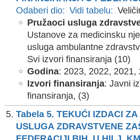
Odaberi dio:
Vidi tabelu:
Veliči
Pružaoci usluga zdravstve
Ustanove za medicinsku njeg
usluga ambulantne zdravstve
Svi izvori finansiranja (10)
Godina
: 2023, 2022, 2021, 
Izvori finansiranja
: Javni i
finansiranja, (3)
Tabela 5. TEKUĆI IZDACI
USLUGA ZDRAVSTVENE ZAŠT
FEDERACIJI BIH, U HILJ. KM