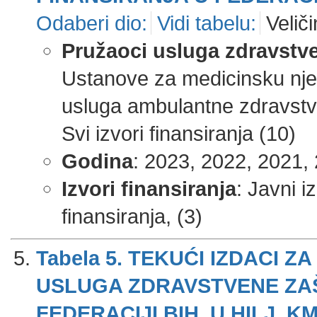
Odaberi dio:
Vidi tabelu:
Veliči
Pružaoci usluga zdravstve
Ustanove za medicinsku njeg
usluga ambulantne zdravstve
Svi izvori finansiranja (10)
Godina
: 2023, 2022, 2021, 
Izvori finansiranja
: Javni i
finansiranja, (3)
Tabela 5. TEKUĆI IZDACI
USLUGA ZDRAVSTVENE ZAŠT
FEDERACIJI BIH, U HILJ. KM