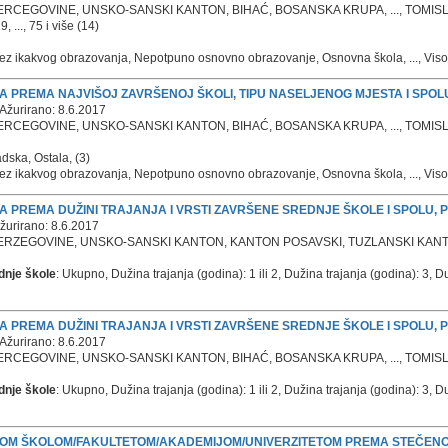
HERCEGOVINE, UNSKO-SANSKI KANTON, BIHAĆ, BOSANSKA KRUPA, ..., TOMIS
 ..., 75 i više (14)
ez ikakvog obrazovanja, Nepotpuno osnovno obrazovanje, Osnovna škola, ..., Visoka 
NA PREMA NAJVIŠOJ ZAVRŠENOJ ŠKOLI, TIPU NASELJENOG MJESTA I SPOL
Ažurirano: 8.6.2017
HERCEGOVINE, UNSKO-SANSKI KANTON, BIHAĆ, BOSANSKA KRUPA, ..., TOMIS
dska, Ostala, (3)
ez ikakvog obrazovanja, Nepotpuno osnovno obrazovanje, Osnovna škola, ..., Visoka 
NA PREMA DUŽINI TRAJANJA I VRSTI ZAVRŠENE SREDNJE ŠKOLE I SPOLU,
žurirano: 8.6.2017
ERZEGOVINE, UNSKO-SANSKI KANTON, KANTON POSAVSKI, TUZLANSKI KANTON,
ednje škole
: Ukupno, Dužina trajanja (godina): 1 ili 2, Dužina trajanja (godina): 3, Duži
NA PREMA DUŽINI TRAJANJA I VRSTI ZAVRŠENE SREDNJE ŠKOLE I SPOLU,
Ažurirano: 8.6.2017
HERCEGOVINE, UNSKO-SANSKI KANTON, BIHAĆ, BOSANSKA KRUPA, ..., TOMIS
ednje škole
: Ukupno, Dužina trajanja (godina): 1 ili 2, Dužina trajanja (godina): 3, Duži
OM ŠKOLOM/FAKULTETOM/AKADEMIJOM/UNIVERZITETOM PREMA STEČENOM 