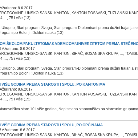
Ažurirano: 8.6.2017
ERCEGOVINE, UNSKO-SANSKI KANTON, KANTON POSAVSKI, TUZLANSKI KANTON,
 ..., 75 i više (13)
: Ukupno, Stari program: Svega, Stari program-Diplomirani prema dužini trajanja s
, Program po Bolonji: Doktori nauka (13)
OM ŠKOLOM/FAKULTETOM/AKADEMIJOM/UNIVERZITETOM PREMA STEČENOM 
 Ažurirano: 8.6.2017
HERCEGOVINE, UNSKO-SANSKI KANTON, BIHAĆ, BOSANSKA KRUPA, ..., TOMIS
 ..., 75 i više (13)
: Ukupno, Stari program: Svega, Stari program-Diplomirani prema dužini trajanja s
, Program po Bolonji: Doktori nauka (13)
 VIŠE GODINA PREMA STAROSTI I SPOLU, PO KANTONIMA
Ažurirano: 8.6.2017
ERCEGOVINE, UNSKO-SANSKI KANTON, KANTON POSAVSKI, TUZLANSKI KANTON,
 ..., 75 i više (15)
stanovništvo staro 10 i više godina, Nepismeno stanovništvo po starosnim grupa
 VIŠE GODINA PREMA STAROSTI I SPOLU, PO OPĆINAMA
 Ažurirano: 8.6.2017
HERCEGOVINE, UNSKO-SANSKI KANTON, BIHAĆ, BOSANSKA KRUPA, ..., TOMIS