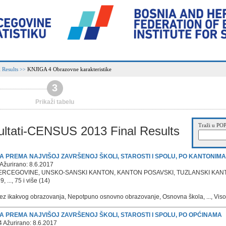
 Results
KNJIGA 4 Obrazovne karakteristike
>>
3
Prikaži tabelu
Traži u POP
ltati-CENSUS 2013 Final Results
NA PREMA NAJVIŠOJ ZAVRŠENOJ ŠKOLI, STAROSTI I SPOLU, PO KANTONIMA
Ažurirano: 8.6.2017
ERCEGOVINE, UNSKO-SANSKI KANTON, KANTON POSAVSKI, TUZLANSKI KANTON,
 ..., 75 i više (14)
ez ikakvog obrazovanja, Nepotpuno osnovno obrazovanje, Osnovna škola, ..., Visoka 
NA PREMA NAJVIŠOJ ZAVRŠENOJ ŠKOLI, STAROSTI I SPOLU, PO OPĆINAMA
 Ažurirano: 8.6.2017