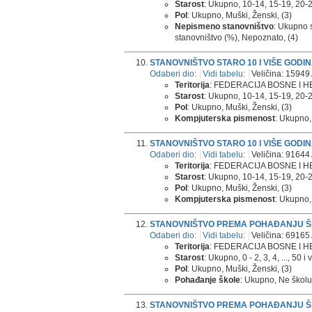
Starost
: Ukupno, 10-14, 15-19, 20-24,
Pol
: Ukupno, Muški, Ženski, (3)
Nepismeno stanovništvo
: Ukupno 
stanovništvo (%), Nepoznato, (4)
STANOVNIŠTVO STARO 10 I VIŠE GODI
Odaberi dio:
Vidi tabelu:
Veličina: 15949 
Teritorija
: FEDERACIJA BOSNE I H
Starost
: Ukupno, 10-14, 15-19, 20-24,
Pol
: Ukupno, Muški, Ženski, (3)
Kompjuterska pismenost
: Ukupno,
STANOVNIŠTVO STARO 10 I VIŠE GODI
Odaberi dio:
Vidi tabelu:
Veličina: 91644 
Teritorija
: FEDERACIJA BOSNE I 
Starost
: Ukupno, 10-14, 15-19, 20-24,
Pol
: Ukupno, Muški, Ženski, (3)
Kompjuterska pismenost
: Ukupno,
STANOVNIŠTVO PREMA POHAĐANJU ŠKO
Odaberi dio:
Vidi tabelu:
Veličina: 69165 
Teritorija
: FEDERACIJA BOSNE I H
Starost
: Ukupno, 0 - 2, 3, 4, ..., 50 i 
Pol
: Ukupno, Muški, Ženski, (3)
Pohađanje škole
: Ukupno, Ne školuj
STANOVNIŠTVO PREMA POHAĐANJU ŠKO