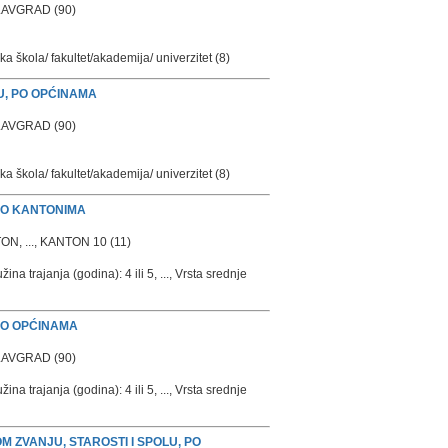
LAVGRAD (90)
škola/ fakultet/akademija/ univerzitet (8)
U, PO OPĆINAMA
LAVGRAD (90)
škola/ fakultet/akademija/ univerzitet (8)
 PO KANTONIMA
 ..., KANTON 10 (11)
na trajanja (godina): 4 ili 5, ..., Vrsta srednje
 PO OPĆINAMA
LAVGRAD (90)
na trajanja (godina): 4 ili 5, ..., Vrsta srednje
ZVANJU, STAROSTI I SPOLU, PO