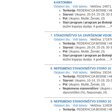
KANTONIMA
Odaberi dio:
Vidi tabelu:
Veličina: 24871 
Teritorija
: FEDERACIJA BOSNE I H
Starost
: Ukupno, 20-24, 25-29, 30-34,
Pol
: Ukupno, Muški, Ženski, (3)
Stari program i program po Bolonji
dužini trajanja studija: 4 godine, ...
STANOVNIŠTVO SA ZAVRŠENOM VISOK
Odaberi dio:
Vidi tabelu:
Veličina: 171676
Teritorija
: FEDERACIJA BOSNE I 
Starost
: Ukupno, 20-24, 25-29, 30-34,
Pol
: Ukupno, Muški, Ženski, (3)
Stari program i program po Bolonji
dužini trajanja studija: 4 godine, ...
NEPISMENO STANOVNIŠTVO STARO 10 I
Odaberi dio:
Vidi tabelu:
Veličina: 19234 
Teritorija
: FEDERACIJA BOSNE I H
Starost
: Ukupno, 10-14, 15-19, 20-24,
Pol
: Ukupno, Muški, Ženski, (3)
Nepismeno stanovništvo
: Ukupno 
stanovništvo (%), Nepoznato, (4)
NEPISMENO STANOVNIŠTVO STARO 10 I
Odaberi dio:
Vidi tabelu:
Veličina: 124036
Teritorija
: FEDERACIJA BOSNE I 