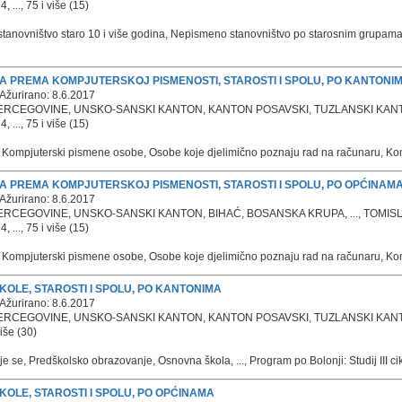
 ..., 75 i više (15)
stanovništvo staro 10 i više godina, Nepismeno stanovništvo po starosnim grupa
NA PREMA KOMPJUTERSKOJ PISMENOSTI, STAROSTI I SPOLU, PO KANTONI
Ažurirano: 8.6.2017
ERCEGOVINE, UNSKO-SANSKI KANTON, KANTON POSAVSKI, TUZLANSKI KANTON,
 ..., 75 i više (15)
 Kompjuterski pismene osobe, Osobe koje djelimično poznaju rad na računaru, K
NA PREMA KOMPJUTERSKOJ PISMENOSTI, STAROSTI I SPOLU, PO OPĆINAM
Ažurirano: 8.6.2017
HERCEGOVINE, UNSKO-SANSKI KANTON, BIHAĆ, BOSANSKA KRUPA, ..., TOMIS
 ..., 75 i više (15)
 Kompjuterski pismene osobe, Osobe koje djelimično poznaju rad na računaru, K
LE, STAROSTI I SPOLU, PO KANTONIMA
Ažurirano: 8.6.2017
ERCEGOVINE, UNSKO-SANSKI KANTON, KANTON POSAVSKI, TUZLANSKI KANTON,
više (30)
e se, Predškolsko obrazovanje, Osnovna škola, ..., Program po Bolonji: Studij III ci
LE, STAROSTI I SPOLU, PO OPĆINAMA