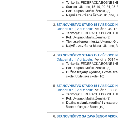
Teritorija
: FEDERACIJA BOSNE I 
Starost
: Ukupno, 15-19, 20-24, 25-29,
Pol
: Ukupno, Muški, Ženski, (3)
Najviše završena škola
: Ukupno, B
STANOVNIŠTVO STARO 15 I VIŠE GODI
Odaberi dio:
Vidi tabelu:
Veličina: 36912 
Teritorija
: FEDERACIJA BOSNE I 
Pol
: Ukupno, Muški, Ženski, (3)
Tip naseljenog mjesta
: Ukupno, Gra
Najviše završena škola
: Ukupno, B
STANOVNIŠTVO STARO 15 I VIŠE GODI
Odaberi dio:
Vidi tabelu:
Veličina: 5614 A
Teritorija
: FEDERACIJA BOSNE I H
Pol
: Ukupno, Muški, Ženski, (3)
Dužina trajanja (godina) i vrsta sr
škole: Učiteljske škole (10)
STANOVNIŠTVO STARO 15 I VIŠE GODI
Odaberi dio:
Vidi tabelu:
Veličina: 18808 
Teritorija
: FEDERACIJA BOSNE I 
Pol
: Ukupno, Muški, Ženski, (3)
Dužina trajanja (godina) i vrsta sr
škole: Učiteljske škole (10)
STANOVNIŠTVO SA ZAVRŠENOM VISOK