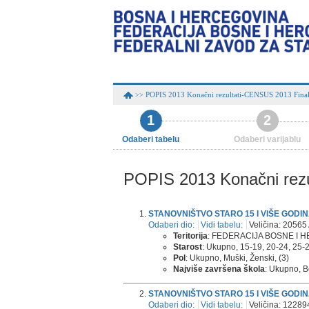
POPIS 2013 Konačni rezultati-CENSUS 2013 Final
>>
1
2
Odaberi tabelu
Odaberi varijablu
POPIS 2013 Konačni rezu
STANOVNIŠTVO STARO 15 I VIŠE GODI
Odaberi dio:
Vidi tabelu:
Veličina: 20565 
Teritorija
: FEDERACIJA BOSNE I H
Starost
: Ukupno, 15-19, 20-24, 25-29,
Pol
: Ukupno, Muški, Ženski, (3)
Najviše završena škola
: Ukupno, B
STANOVNIŠTVO STARO 15 I VIŠE GODI
Odaberi dio:
Vidi tabelu:
Veličina: 122894