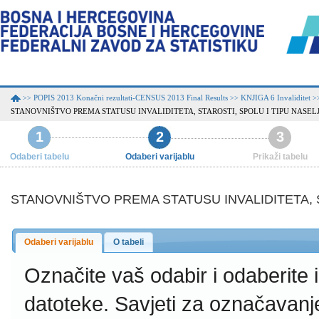
POPIS 2013 Konačni rezultati-CENSUS 2013 Final Results
KNJIGA 6 Invaliditet
>>
>>
>
STANOVNIŠTVO PREMA STATUSU INVALIDITETA, STAROSTI, SPOLU I TIPU NASE
1
2
3
Odaberi tabelu
Odaberi varijablu
Prikaži tabelu
STANOVNIŠTVO PREMA STATUSU INVALIDITETA, 
Odaberi varijablu
O tabeli
Označite vaš odabir i odaberite
datoteke.
Savjeti za označavanj