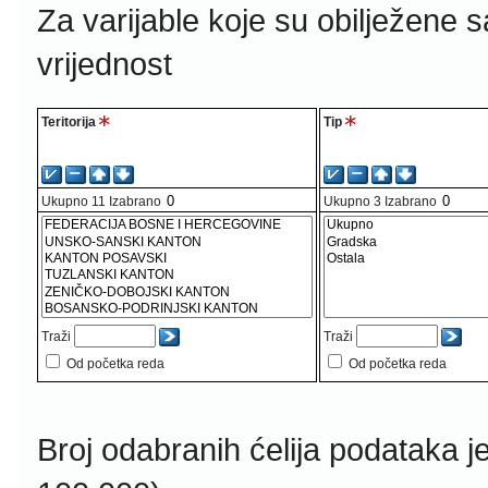
Za varijable koje su obilježene 
vrijednost
Теritоriја
Tip
Ukupno
11
Izabrano
Ukupno
3
Izabrano
Traži
Traži
Od početka reda
Od početka reda
Broj odabranih ćelija podataka j