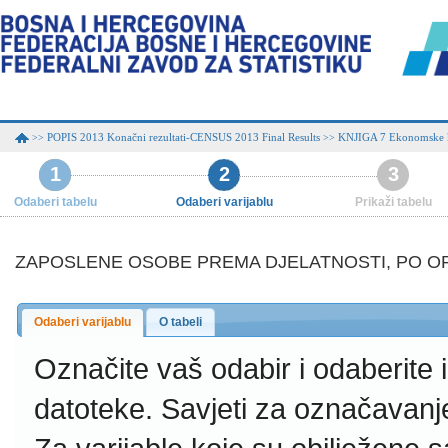
POPIS 2013 Konačni rezultati-CENSUS 2013 Final Results
KNJIGA 7 Ekonomske ka
>>
>>
1
2
3
Odaberi tabelu
Odaberi varijablu
Prikaži tabelu
ZAPOSLENE OSOBE PREMA DJELATNOSTI, PO O
Odaberi varijablu
O tabeli
Označite vaš odabir i odaberite
datoteke.
Savjeti za označavanj