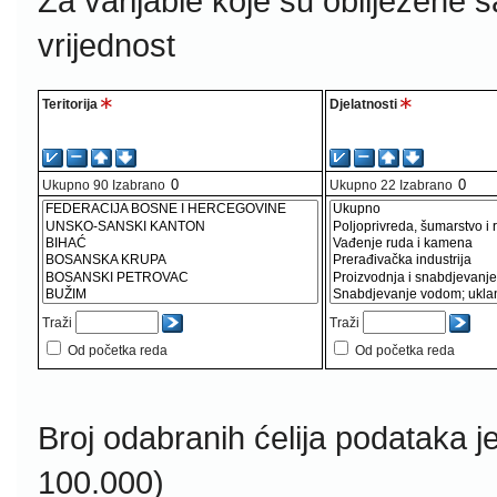
Za varijable koje su obilježene 
vrijednost
Teritorija
Djelatnosti
Ukupno
90
Izabrano
Ukupno
22
Izabrano
Traži
Traži
Od početka reda
Od početka reda
Broj odabranih ćelija podataka j
100.000)