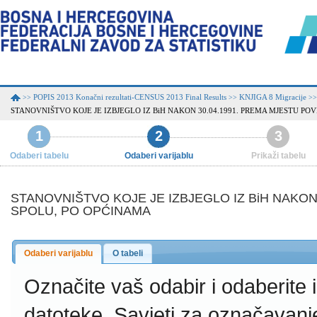
POPIS 2013 Konačni rezultati-CENSUS 2013 Final Results
KNJIGA 8 Migracije
>>
>>
>>
STANOVNIŠTVO KOJE JE IZBJEGLO IZ BiH NAKON 30.04.1991. PREMA MJESTU POV
1
2
3
Odaberi tabelu
Odaberi varijablu
Prikaži tabelu
STANOVNIŠTVO KOJE JE IZBJEGLO IZ BiH NAKON 
SPOLU, PO OPĆINAMA
Odaberi varijablu
O tabeli
Označite vaš odabir i odaberite
datoteke.
Savjeti za označavanj