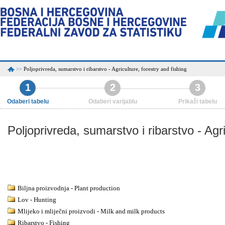
Poljoprivreda, sumarstvo i ribarstvo - Agriculture, forestry and fishing
>>
1
2
3
Odaberi tabelu
Odaberi varijablu
Prikaži tabelu
Poljoprivreda, sumarstvo i ribarstvo - Agri
Biljna proizvodnja - Plant production
Lov - Hunting
Mlijeko i mliječni proizvodi - Milk and milk products
Ribarstvo - Fishing