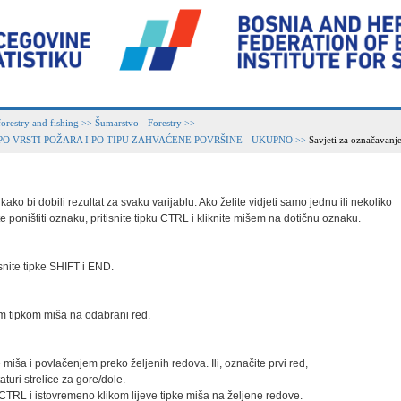
forestry and fishing
Šumarstvo - Forestry
>>
>>
, PO VRSTI POŽARA I PO TIPU ZAHVAĆENE POVRŠINE - UKUPNO
Savjeti za označavanj
>>
ako bi dobili rezultat za svaku varijablu. Ako želite vidjeti samo jednu ili nekoliko

 poništiti oznaku, pritisnite tipku CTRL i kliknite mišem na dotičnu oznaku.

snite tipke SHIFT i END.

vom tipkom miša na odabrani red.

 miša i povlačenjem preko željenih redova. Ili, označite prvi red,

turi strelice za gore/dole.

 CTRL i istovremeno klikom lijeve tipke miša na željene redove.
