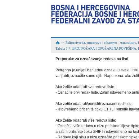
Poljoprivreda, sumarstvo i ribarstvo - Agriculture, 
>>
Tabela 5.7. BROJ POŽARA I OPOŽARENA POVRŠINA
Preporuke za označavanje redova na listi
Potrebno je unijeti bar jednu oznaku u svaku listu k
varijabli, označite samo njih. Napomena: ako želite
Ako želite odabrati sve redove liste:

- Označite prvi redak liste. Zatim istovremeno priti
Ako želite odabrati/poništiti označeni red liste:

- Istovremeno pritisnite tipku CTRL i kliknite lije
Ako želite odabrati više redova liste:

- Označite više redova u nizu pritiskom lijeve tipke
a zatim pritisnite tipku SHIFT i istovremeno na tasta
- Redove koji nisu u nizu označite pritiskom tipke