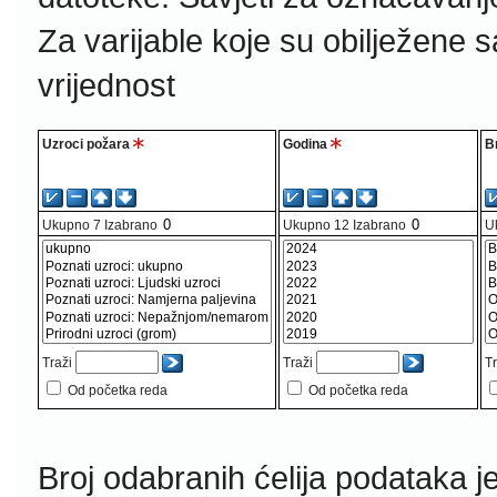
Za varijable koje su obilježene 
vrijednost
Uzroci požara
Godina
Br
Ukupno
7
Izabrano
Ukupno
12
Izabrano
U
Traži
Traži
Tr
Od početka reda
Od početka reda
Broj odabranih ćelija podataka j