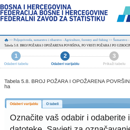
Poljoprivreda, sumarstvo i ribarstvo - Agriculture, forestry and fishing
Šumarstvo -
>>
>>
Tabela 5.8. BROJ POŽARA I OPOŽARENA POVRŠINA, PO VRSTI POŽARA I PO UZROC
1
2
3
Odaberi tabelu
Odaberi varijablu
Prikaži tabelu
Tabela 5.8. BROJ POŽARA I OPOŽARENA POVRŠI
ha
Odaberi varijablu
O tabeli
Označite vaš odabir i odaberite
datoteke.
Savjeti za označavanj