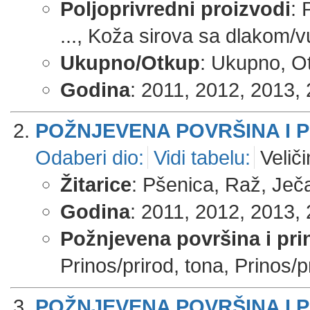
Poljoprivredni proizvodi
: 
..., Koža sirova sa dlakom/v
Ukupno/Otkup
: Ukupno, Ot
Godina
: 2011, 2012, 2013, 
POŽNJEVENA POVRŠINA I 
Odaberi dio:
Vidi tabelu:
Veliči
Žitarice
: Pšenica, Raž, Ječ
Godina
: 2011, 2012, 2013, 
Požnjevena površina i pri
Prinos/prirod, tona, Prinos/pr
POŽNJEVENA POVRŠINA I 