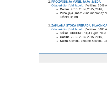
PROIZVODNJA VUNE, JAJA , MEDA
Odaberi dio:
Vidi tabelu:
Veličina: 3649 A
Godina
: 2013, 2014, 2015, 2016, ...,
Vuna, jaja , med
: Vuna (neprana): bro
košnici, kg (9)
ZAKLANA STOKA I PERAD U KLAONIC
Odaberi dio:
Vidi tabelu:
Veličina: 5481 A
Težina
: UKUPNO, hilj./tis. grla, Neto
Godina
: 2013, 2014, 2015, 2016, ...,
Stoka
: Goveda: ukupno, Goveda: telad