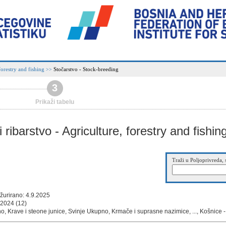
forestry and fishing
Stočarstvo - Stock-breeding
>>
3
Prikaži tabelu
 ribarstvo - Agriculture, forestry and fishin
Traži u Poljoprivreda, 
žurirano: 4.9.2025
 2024 (12)
, Krave i steone junice, Svinje Ukupno, Krmače i suprasne nazimice, ..., Košnice 