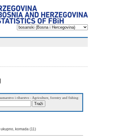
g
sumarstvo i ribarstvo - Agriculture, forestry and fishing:
- ukupno, komada (11)