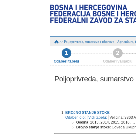
Poljoprivreda, sumarstvo i ribarstvo - Agriculture, 
>>
1
2
Odaberi tabelu
Odaberi varijablu
Poljoprivreda, sumarstvo i
BROJNO STANJE STOKE
Odaberi dio:
Vidi tabelu:
Veličina: 3863 A
Godina
: 2013, 2014, 2015, 2016, ...,
Brojno stanje stoke
: Goveda Ukupno