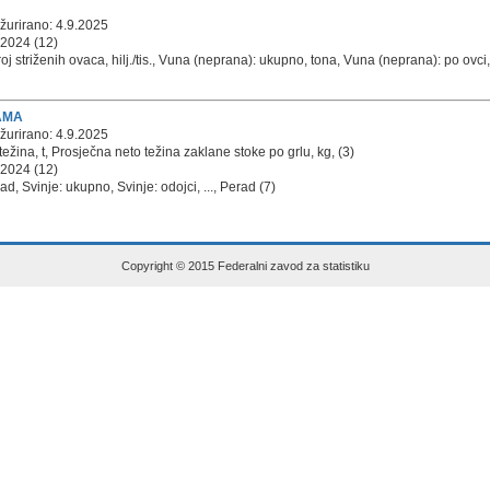
žurirano: 4.9.2025
 2024 (12)
j striženih ovaca, hilj./tis., Vuna (neprana): ukupno, tona, Vuna (neprana): po ovci, kg,
AMA
žurirano: 4.9.2025
 težina, t, Prosječna neto težina zaklane stoke po grlu, kg, (3)
 2024 (12)
, Svinje: ukupno, Svinje: odojci, ..., Perad (7)
Copyright © 2015 Federalni zavod za statistiku