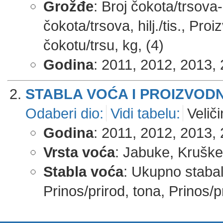
Grožđe
: Broj čokota/trsova-u
čokota/trsova, hilj./tis., Pr
čokotu/trsu, kg, (4)
Godina
: 2011, 2012, 2013, 
STABLA VOĆA I PROIZVOD
Odaberi dio:
Vidi tabelu:
Veliči
Godina
: 2011, 2012, 2013, 
Vrsta voća
: Jabuke, Kruške, 
Stabla voća
: Ukupno stabala,
Prinos/prirod, tona, Prinos/p