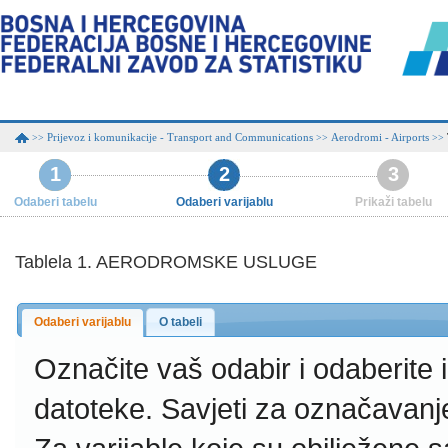
Prijevoz i komunikacije - Transport and Communications
Aerodromi - Airports
>>
>>
>>
1
2
3
Odaberi tabelu
Odaberi varijablu
Prikaži tabelu
Tablela 1. AERODROMSKE USLUGE
Odaberi varijablu
O tabeli
Označite vaš odabir i odaberite
datoteke.
Savjeti za označavanj