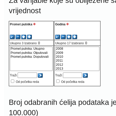
Za varijable koje su obilježene 
vrijednost
Promet putnika
Godina
Ukupno
3
Izabrano
Ukupno
17
Izabrano
Traži
Traži
Od početka reda
Od početka reda
Broj odabranih ćelija podataka j
100.000)