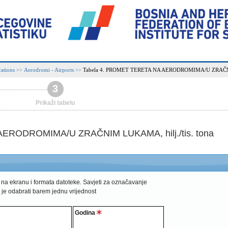
ations
Aerodromi - Airports
Tabela 4. PROMET TERETA NA AERODROMIMA/U ZRAČNIM 
>>
>>
3
Prikaži tabelu
ERODROMIMA/U ZRAČNIM LUKAMA, hilj./tis. tona
 na ekranu i formata datoteke.
Savjeti za označavanje
 je odabrati barem jednu vrijednost
Godina