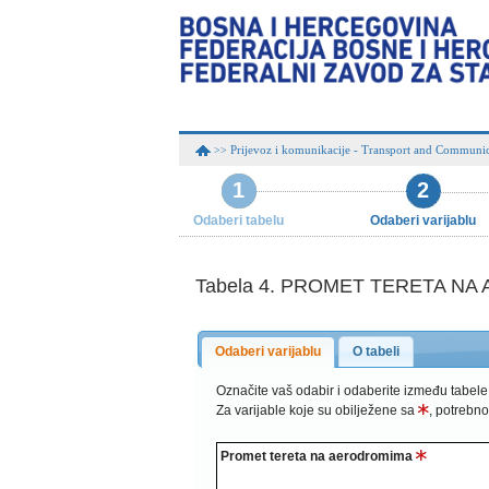
Prijevoz i komunikacije - Transport and Communic
>>
1
2
Odaberi tabelu
Odaberi varijablu
Tabela 4. PROMET TERETA NA A
Odaberi varijablu
O tabeli
Označite vaš odabir i odaberite između tabele
Za varijable koje su obilježene sa
, potrebno
Promet tereta na aerodromima