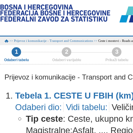
Prijevoz i komunikacije - Transport and Communications
Ceste i mostovi - Roads 
>>
>>
1
2
3
Odaberi tabelu
Odaberi varijablu
Prikaži tabelu
Prijevoz i komunikacije - Transport and
Tebela 1. CESTE U FBIH (km
Odaberi dio:
Vidi tabelu:
Veliči
Tip ceste
: Ceste, ukupno k
Magistralne:Asfalt, ..., Re