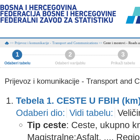
Prijevoz i komunikacije - Transport and Communications
Ceste i mostovi - Roads 
>>
>>
1
2
3
Odaberi tabelu
Odaberi varijablu
Prikaži tabelu
Prijevoz i komunikacije - Transport and
Tebela 1. CESTE U FBIH (km
Odaberi dio:
Vidi tabelu:
Veliči
Tip ceste
: Ceste, ukupno k
Magistralne:Asfalt, ..., Re