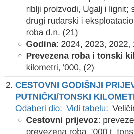
riblji proizvodi, Ugalj i lignit
drugi rudarski i eksploatacioni
roba d.n. (21)
Godina
: 2024, 2023, 2022, 
Prevezena roba i tonski ki
kilometri, ′000, (2)
CESTOVNI GODIŠNJI PRIJE
PUTNIČKI/TONSKI KILOMET
Odaberi dio:
Vidi tabelu:
Veliči
Cestovni prijevoz
: prevezen
prevezena roba, '000 t, tonski