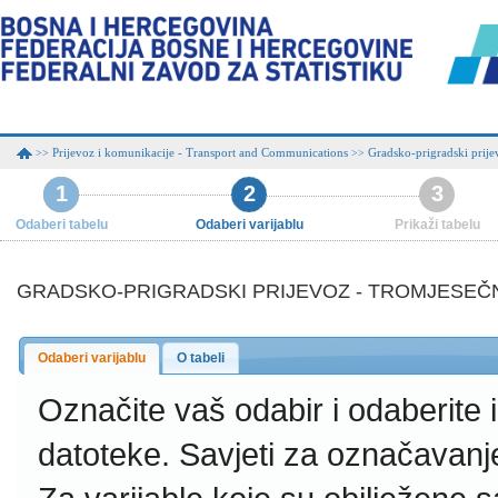
Prijevoz i komunikacije - Transport and Communications
Gradsko-prigradski prije
>>
>>
1
2
3
Odaberi tabelu
Odaberi varijablu
Prikaži tabelu
GRADSKO-PRIGRADSKI PRIJEVOZ - TROMJESEČ
Odaberi varijablu
O tabeli
Označite vaš odabir i odaberite
datoteke.
Savjeti za označavanj