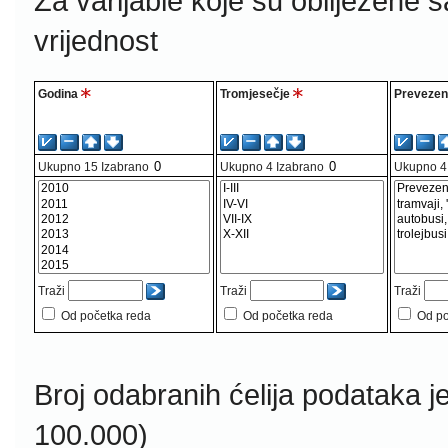
Za varijable koje su obilježene 
vrijednost
Godina
Tromjesečje
Prevezeni
Ukupno
15
Izabrano
Ukupno
4
Izabrano
Ukupno
4
Traži
Traži
Traži
Od početka reda
Od početka reda
Od po
Broj odabranih ćelija podataka j
100.000)