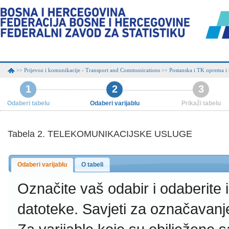
Prijevoz i komunikacije - Transport and Communications
Postanska i TK oprema i 
>>
>>
1
2
3
Odaberi tabelu
Odaberi varijablu
Prikaži tabelu
Tabela 2. TELEKOMUNIKACIJSKE USLUGE
Odaberi varijablu
O tabeli
Označite vaš odabir i odaberite
datoteke.
Savjeti za označavanj