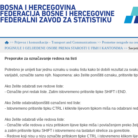
Prijevoz i komunikacije - Transport and Communications
Prometne nezgode na cest
>>
>>
POGINULE I OZLIJEĐENE OSOBE PREMA STAROSTI U FBiH I KANTONIMA
Savjet
>>
Preporuke za označavanje redova na listi
Potrebno je unijeti bar jednu oznaku u svaku listu kako bi dobili rezultat za svaku 
varijabli, označite samo njih. Napomena: ako želite poništiti oznaku, pritisnite t
Ako želite odabrati sve redove liste:

- Označite prvi redak liste. Zatim istovremeno pritisnite tipke SHIFT i END.

Ako želite odabrati/poništiti označeni red liste:

- Istovremeno pritisnite tipku CTRL i kliknite lijevom tipkom miša na odabrani red.
Ako želite odabrati više redova liste:

- Označite više redova u nizu pritiskom lijeve tipke miša i povlačenjem preko željen
a zatim pritisnite tipku SHIFT i istovremeno na tastaturi strelice za gore/dole.

- Redove koji nisu u nizu označite pritiskom tipke CTRL i istovremeno klikom lije