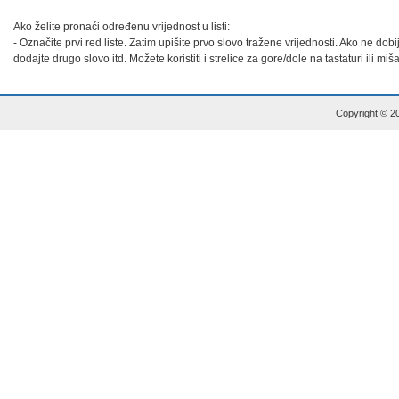
Ako želite pronaći određenu vrijednost u listi:

- Označite prvi red liste. Zatim upišite prvo slovo tražene vrijednosti. Ako ne dob
dodajte drugo slovo itd. Možete koristiti i strelice za gore/dole na tastaturi ili miš
Copyright © 20