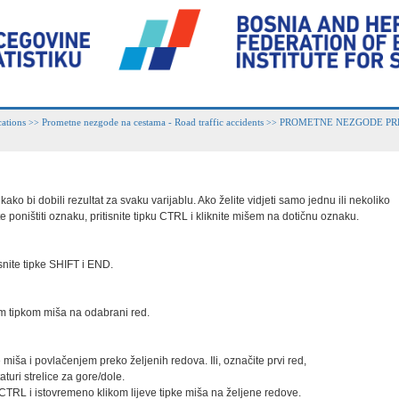
ations
Prometne nezgode na cestama - Road traffic accidents
PROMETNE NEZGODE PRE
>>
>>
ako bi dobili rezultat za svaku varijablu. Ako želite vidjeti samo jednu ili nekoliko

 poništiti oznaku, pritisnite tipku CTRL i kliknite mišem na dotičnu oznaku.

snite tipke SHIFT i END.

vom tipkom miša na odabrani red.

 miša i povlačenjem preko željenih redova. Ili, označite prvi red,

turi strelice za gore/dole.

 CTRL i istovremeno klikom lijeve tipke miša na željene redove.
