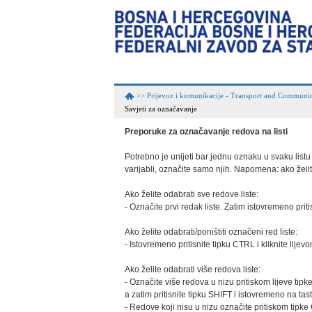
Prijevoz i komunikacije - Transport and Communic
>>
Savjeti za označavanje
Preporuke za označavanje redova na listi
Potrebno je unijeti bar jednu oznaku u svaku listu k
varijabli, označite samo njih. Napomena: ako želite
Ako želite odabrati sve redove liste:

- Označite prvi redak liste. Zatim istovremeno priti
Ako želite odabrati/poništiti označeni red liste:

- Istovremeno pritisnite tipku CTRL i kliknite lije
Ako želite odabrati više redova liste:

- Označite više redova u nizu pritiskom lijeve tipke
a zatim pritisnite tipku SHIFT i istovremeno na tasta
- Redove koji nisu u nizu označite pritiskom tipke