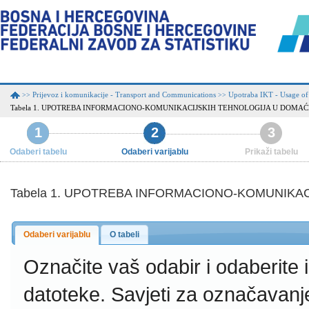
Prijevoz i komunikacije - Transport and Communications
Upotraba IKT - Usage of
>>
>>
Tabela 1. UPOTREBA INFORMACIONO-KOMUNIKACIJSKIH TEHNOLOGIJA U DOMAĆ
1
2
3
Odaberi tabelu
Odaberi varijablu
Prikaži tabelu
Tabela 1. UPOTREBA INFORMACIONO-KOMUNIKA
Odaberi varijablu
O tabeli
Označite vaš odabir i odaberite
datoteke.
Savjeti za označavanj